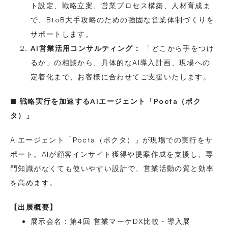
ト設定、戦略立案、営業プロセス構築、人材育成ま
で、BtoB大手攻略のための強固な営業体制づくりを
サポートします。
AI営業活用コンサルティング：
「どこから手をつけ
るか」の相談から、具体的なAI導入計画、現場への
定着化まで、お客様に合わせてご支援いたします。
■ 戦略実行を加速するAIエージェント「Pocta（ポク
タ）」
AIエージェント「Pocta（ポクタ）」が現場での実行をサ
ポート。AIが顧客インサイト獲得や提案作成を支援し、専
門知識がなくても使いやすい設計で、営業活動の質と効率
を高めます。
【出展概要】
展示会名：第4回 営業マーケDX比較・導入展