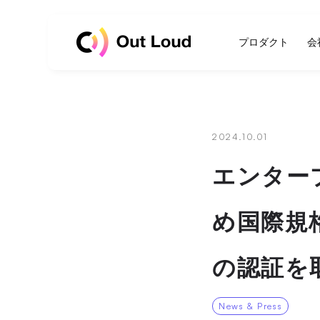
Out Loud
プロダクト
会
2024.10.01
エンター
め国際規格「
の認証を
News & Press